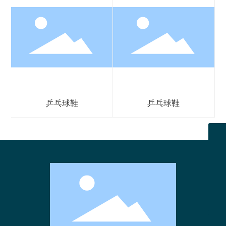
乒乓球鞋
乒乓球鞋
Sales@fitgotech.com
微信二维码
扫一扫微信二维码
0755-23724181
关注我们动态
406787488