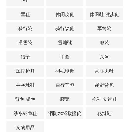
童鞋
休闲皮鞋
休闲鞋 健步鞋
骑行靴
骑行锁鞋
军警靴
滑雪靴
雪地靴
服装
帽子
手套
头盔
医疗护具
羽毛球鞋
高尔夫鞋
乒乓球鞋
自行车包
越野背包
背包 臂包
腰凳
拖鞋 勃肯鞋
涉水钓鱼鞋
消防水域救援靴
轮滑鞋
宠物用品