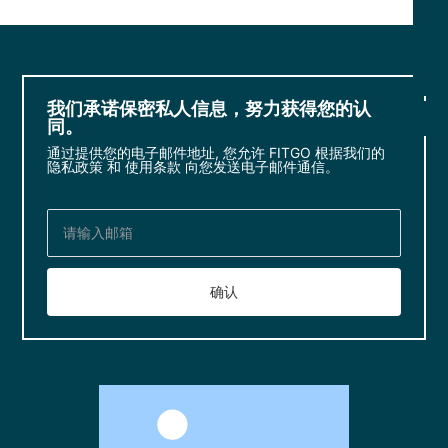
微信二维码
扫一扫微信二维码
0755-23724181
关注我们动态
406787488
我们承诺保密私人信息，努力获得您的认
同。
通过提供您的电子邮件地址, 您允许 FITGO 根据我们的
隐私政策 和 使用条款 向您发送电子邮件通信。
确认