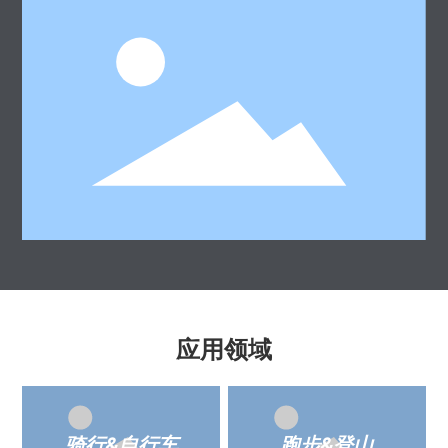
应用领域
骑行&自行车
跑步&登山